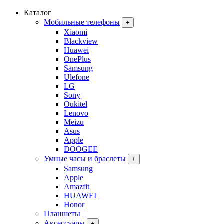
Каталог
Мобильные телефоны
+
Xiaomi
Blackview
Huawei
OnePlus
Samsung
Ulefone
LG
Sony
Oukitel
Lenovo
Meizu
Asus
Apple
DOOGEE
Умные часы и браслеты
+
Samsung
Apple
Amazfit
HUAWEI
Honor
Планшеты
Аксессуары
+